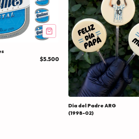
es
$5.500
Día del Padre ARG
(1998-02)