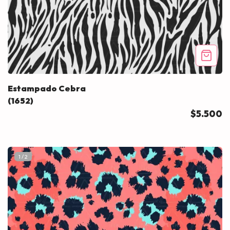
Estampado Cebra
(1652)
$5.500
1
/
2