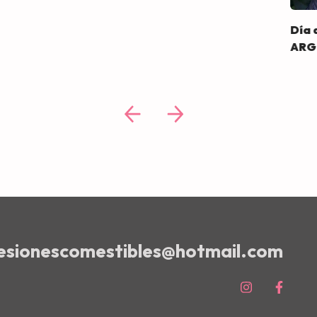
Día 
ARG 
resionescomestibles@hotmail.com