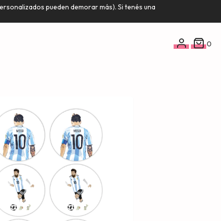
 personalizados pueden demorar más). Si tenés una
0