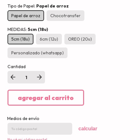
Tipo de Papel:
Papel de arroz
Papel de arroz
Chocotransfer
MEDIDAS:
5cm (18u)
5cm (18u)
6cm (12u)
OREO (20u)
Personalizado (whatsapp)
Cantidad
Medios de envío
calcular
No sé mi código postal