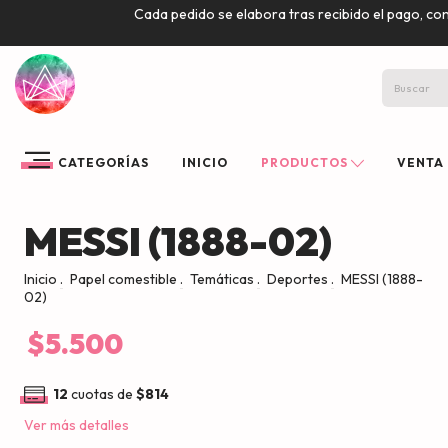
Cada pedido se elabora tras recibido el pago, co
CATEGORÍAS
INICIO
PRODUCTOS
VENTA
MESSI (1888-02)
Inicio
.
Papel comestible
.
Temáticas
.
Deportes
.
MESSI (1888-
02)
$5.500
12
cuotas de
$814
Ver más detalles