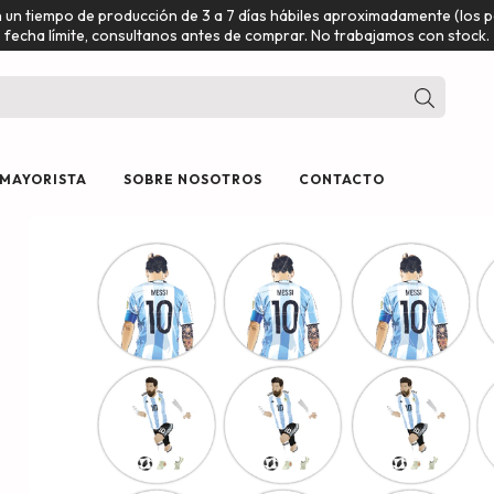
n un tiempo de producción de 3 a 7 días hábiles aproximadamente (los
fecha límite, consultanos antes de comprar. No trabajamos con stock.
 MAYORISTA
SOBRE NOSOTROS
CONTACTO