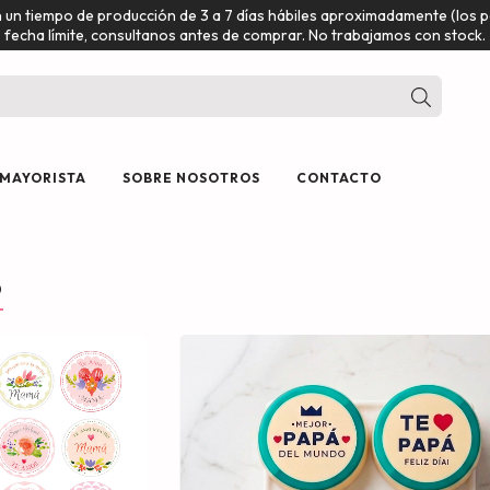
n un tiempo de producción de 3 a 7 días hábiles aproximadamente (los
fecha límite, consultanos antes de comprar. No trabajamos con stock.
 MAYORISTA
SOBRE NOSOTROS
CONTACTO
.