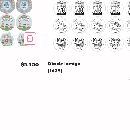
Día del amigo
$5.500
(1629)