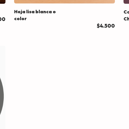
Hoja lisa blanca o
Ca
color
C
00
$4.500