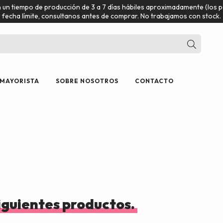
n un tiempo de producción de 3 a 7 días hábiles aproximadamente (los
fecha límite, consultanos antes de comprar. No trabajamos con stock.
 MAYORISTA
SOBRE NOSOTROS
CONTACTO
siguientes productos.